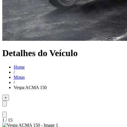
Detalhes do Veículo
Home
/
Motas
/
Vespa ACMA 150
×
1
/
15