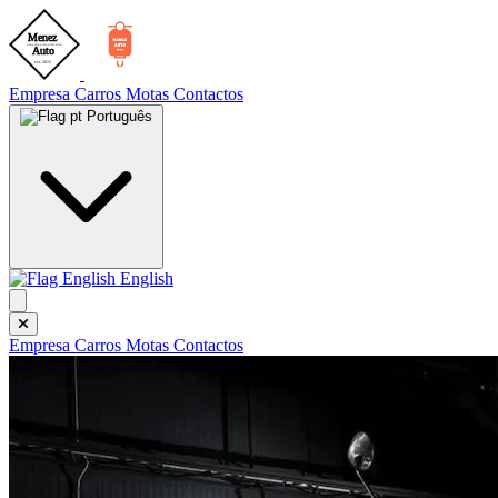
Empresa
Carros
Motas
Contactos
Português
English
Empresa
Carros
Motas
Contactos