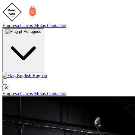
Empresa
Carros
Motas
Contactos
Português
English
Empresa
Carros
Motas
Contactos