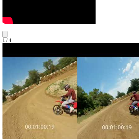
1
/
4