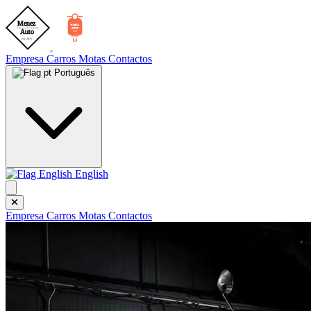
Empresa
Carros
Motas
Contactos
Português
English
Empresa
Carros
Motas
Contactos