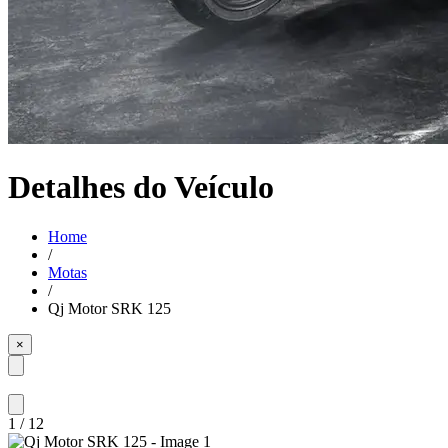
Detalhes do Veículo
Home
/
Motas
/
Qj Motor SRK 125
×
1
/
12