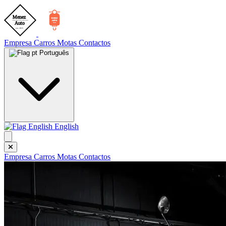
Empresa
Carros
Motas
Contactos
Português
English
Empresa
Carros
Motas
Contactos