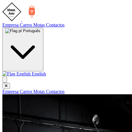
Empresa
Carros
Motas
Contactos
Português
English
Empresa
Carros
Motas
Contactos