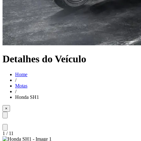
Detalhes do Veículo
Home
/
Motas
/
Honda SH1
×
1
/
11