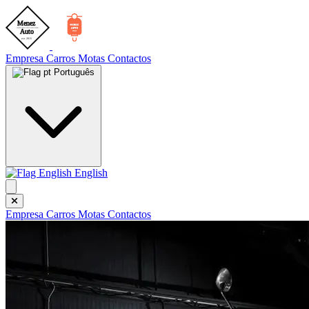
Empresa
Carros
Motas
Contactos
Português
English
Empresa
Carros
Motas
Contactos