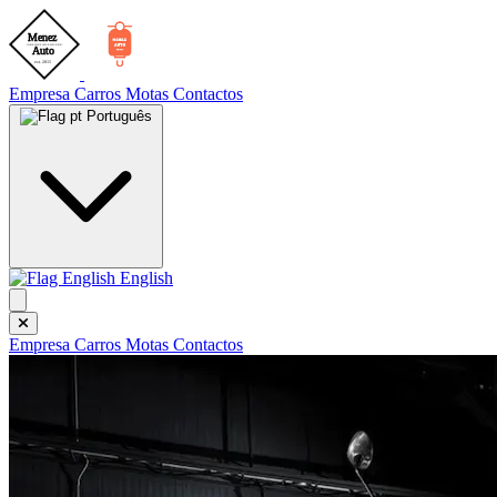
Empresa
Carros
Motas
Contactos
Português
English
Empresa
Carros
Motas
Contactos