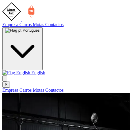
Empresa
Carros
Motas
Contactos
Português
English
Empresa
Carros
Motas
Contactos