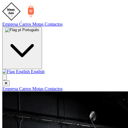
Empresa
Carros
Motas
Contactos
Português
English
Empresa
Carros
Motas
Contactos