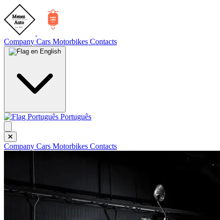
Company
Cars
Motorbikes
Contacts
English
Português
Company
Cars
Motorbikes
Contacts