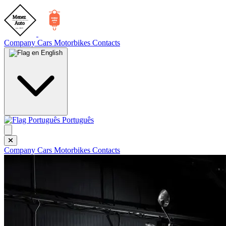
Company
Cars
Motorbikes
Contacts
English
Português
Company
Cars
Motorbikes
Contacts