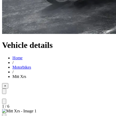
Vehicle details
Home
/
Motorbikes
/
Mitt Xrs
×
1
/
6