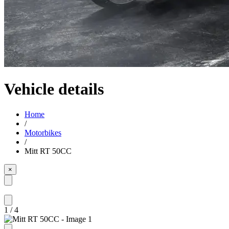
Vehicle details
Home
/
Motorbikes
/
Mitt RT 50CC
×
1
/
4