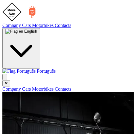
Company
Cars
Motorbikes
Contacts
English
Português
Company
Cars
Motorbikes
Contacts