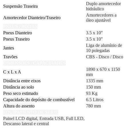
Duplo amortecedor
Suspensão Traseira
hidráulico
Amortecedores a
Amortecedor Dianteiro/Traseiro
óleo ajustável
PNEUS / RODAS
Pneus Dianteiro
3.5 x 10"
Pneus Traseiro
3.5 x 10"
Liga de alumínio de
Jantes
10 polegadas
Travões
CBS - Disco / Disco
DIMENSÕES / CAPACIDADES
1890 x 670 x 1150
C x L x A
mm
Distância entre eixos
1335 mm
Distância ao solo
150 mm
Peso seco estimado
93 Kg
Capacidade do depósito de combustível
6.5 Litros
Altura do assento
780 mm
EQUIPAMENTO DE SÉRIE
Painel LCD digital, Entrada USB, Full LED,
Descanso lateral e central