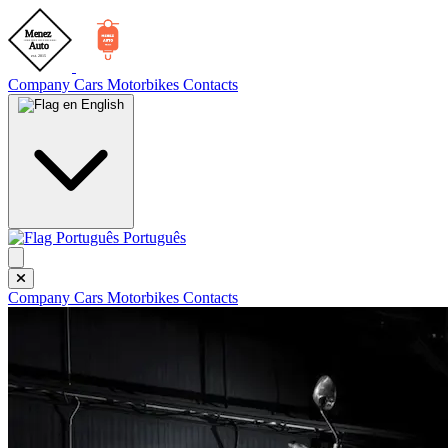
Company
Cars
Motorbikes
Contacts
English
Português
Company
Cars
Motorbikes
Contacts