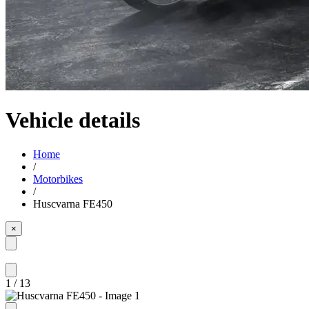
Vehicle details
Home
/
Motorbikes
/
Huscvarna FE450
×
1
/
13